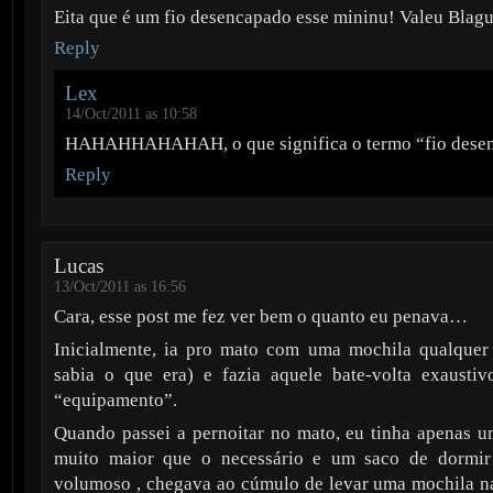
Eita que é um fio desencapado esse mininu! Valeu Blagu
Reply
Lex
14/Oct/2011 as 10:58
HAHAHHAHAHAH, o que significa o termo “fio dese
Reply
Lucas
13/Oct/2011 as 16:56
Cara, esse post me fez ver bem o quanto eu penava…
Inicialmente, ia pro mato com uma mochila qualquer 
sabia o que era) e fazia aquele bate-volta exaust
“equipamento”.
Quando passei a pernoitar no mato, eu tinha apenas u
muito maior que o necessário e um saco de dormi
volumoso , chegava ao cúmulo de levar uma mochila na