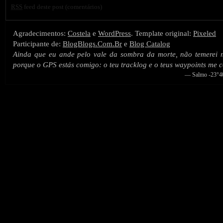
RSS
feed deste post (comentários)
Agradecimentos:
Costela
e
WordPress
. Template original:
Pixeled
Participante de:
BlogBlogs.Com.Br
e
Blog Catalog
Ainda que eu ande pelo vale da sombra da morte, não temerei
porque o GPS estás comigo: o teu tracklog e o teus waypoints me 
— Salmo -23°40