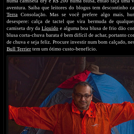
numa camiseta dry e R$ 200 numa blusa, então faça uma vi
aventura. Saiba que leitores do blogus tem descontinho 
Terra
Consolação. Mas se você prefere algo mais, h
desespere: calça de tactel que vira bermuda de qualque
camiseta dry da
Líquido
e alguma boa blusa de frio dão co
blusa corta-chuva barata é bem difícil de achar, portanto 
de chuva e seja feliz. Procure investir num bom calçado, ne
Bull Terrier
tem um ótimo custo-benefício.