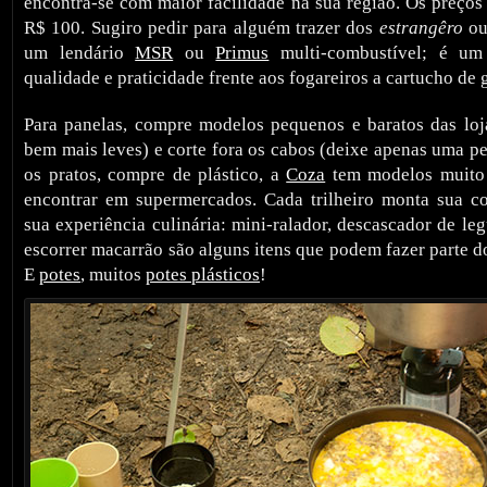
encontra-se com maior facilidade na sua região. Os preços
R$ 100. Sugiro pedir para alguém trazer dos
estrangêro
ou
um lendário
MSR
ou
Primus
multi-combustível; é um 
qualidade e praticidade frente aos fogareiros a cartucho de 
Para panelas, compre modelos pequenos e baratos das loj
bem mais leves) e corte fora os cabos (deixe apenas uma p
os pratos, compre de plástico, a
Coza
tem modelos muito 
encontrar em supermercados. Cada trilheiro monta sua c
sua experiência culinária: mini-ralador, descascador de le
escorrer macarrão são alguns itens que podem fazer parte 
E
potes
, muitos
potes plásticos
!