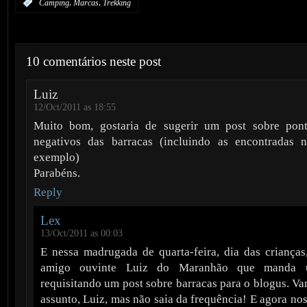
,
,
:
Camping
Marcas
Trekking
10 comentários neste post
Luiz
12/Oct/2011 as 18:55
Muito bom, gostaria de sugerir um post sobre pont
negativos das barracas (incluindo as encontradas
exemplo)
Parabéns.
Reply
Lex
13/Oct/2011 as 00:03
E nessa madrugada de quarta-feira, dia das crianças
amigo ouvinte Luiz do Maranhão que manda u
requisitando um post sobre barracas para o blogus. V
assunto, Luiz, mas não saia da frequência! E agora nos