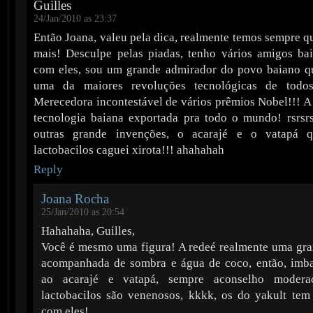
Guilles
24/Jan/2010 as 23:37
Então Joana, valeu pela dica, realmente temos sempre q
mais! Desculpe pelas piadas, tenho vários amigos ba
com eles, sou um grande admirador do povo baiano q
uma da maiores revoluções tecnológicas de todos
Merecedora incontestável de vários prêmios Nobel!!! A 
tecnologia baiana exportada pra todo o mundo! rsrsr
outras grande invenções, o acarajé e o vatapá 
lactobacilos caguei xirota!!! ahahahah
Reply
Joana Rocha
25/Jan/2010 as 20:54
Hahahaha, Guilles,
Você é mesmo uma figura! A redeé realmente uma gra
acompanhada de sombra e água de coco, então, imba
ao acarajé e vatapá, sempre aconselho modera
lactobacilos são venenosos, kkkk, os do yakult tem
com eles!