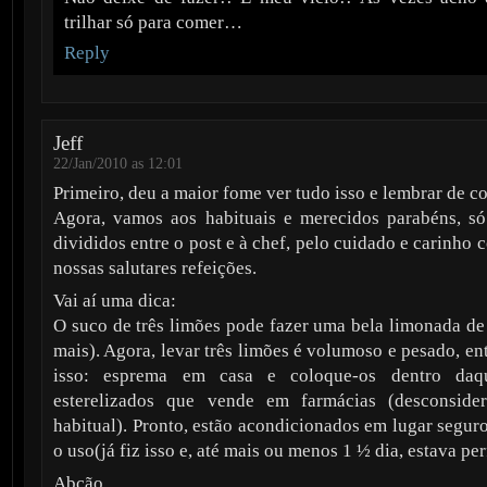
trilhar só para comer…
Reply
Jeff
22/Jan/2010 as 12:01
Primeiro, deu a maior fome ver tudo isso e lembrar de c
Agora, vamos aos habituais e merecidos parabéns, só
divididos entre o post e à chef, pelo cuidado e carinho
nossas salutares refeições.
Vai aí uma dica:
O suco de três limões pode fazer uma bela limonada de 
mais). Agora, levar três limões é volumoso e pesado, e
isso: esprema em casa e coloque-os dentro daqu
esterelizados que vende em farmácias (desconside
habitual). Pronto, estão acondicionados em lugar segur
o uso(já fiz isso e, até mais ou menos 1 ½ dia, estava per
Abção