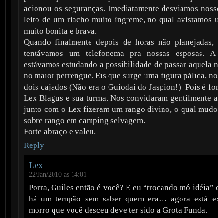
acionou os seguranças. Imediatamente desviamos noss
leito de um riacho muito íngreme, no qual avistamos
muito bonita e brava.
Quando finalmente depois de horas não planejadas,
tentávamos um telefonema pra nossas esposas. A 
estávamos estudando a possibilidade de passar aquela n
no maior perrengue. Eis que surge uma figura pálida, n
dois cajados (Não era o Guiodai do Jaspion!). Pois é f
Lex Blagus e sua turma. Nos convidaram gentilmente a 
junto com o Lex fizeram um rango divino, o qual mud
sobre rango em camping selvagem.
Forte abraço e valeu.
Reply
Lex
22/Jan/2010 as 14:01
Porra, Guiles então é você? E eu “trocando mó idéia”
há um tempão sem saber quem era… agora está ex
morro que você desceu deve ter sido a Grota Funda.