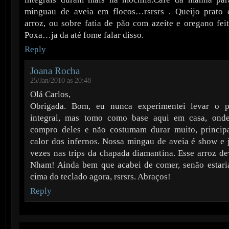
minguau de aveia em flocos…rsrsrs . Queijo prato d
arroz, ou sobre fatia de pão com azeite e oregano feit
Poxa…ja da até fome falar disso.
Reply
Joana Rocha
25/Jan/2010 as 20:48
Olá Carlos,
Obrigada. Bom, eu nunca experimentei levar o 
integral, mas tomo como base aqui em casa, onde
compro deles e não costumam durar muito, princip
calor dos infernos. Nossa mingau de aveia é show e 
vezes nas trips da chapada diamantina. Esse arroz de
Nham! Ainda bem que acabei de comer, senão estar
cima do teclado agora, rsrsrs. Abraços!
Reply