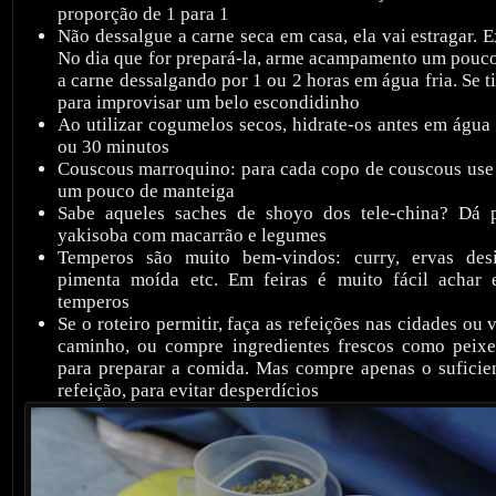
proporção de 1 para 1
Não dessalgue a carne seca em casa, ela vai estragar. E
No dia que for prepará-la, arme acampamento um pouco
a carne dessalgando por 1 ou 2 horas em água fria. Se t
para improvisar um belo escondidinho
Ao utilizar cogumelos secos, hidrate-os antes em água
ou 30 minutos
Couscous marroquino: para cada copo de couscous use 
um pouco de manteiga
Sabe aqueles saches de shoyo dos tele-china? Dá 
yakisoba com macarrão e legumes
Temperos são muito bem-vindos: curry, ervas desid
pimenta moída etc. Em feiras é muito fácil achar 
temperos
Se o roteiro permitir, faça as refeições nas cidades ou 
caminho, ou compre ingredientes frescos como peixe
para preparar a comida. Mas compre apenas o suficie
refeição, para evitar desperdícios