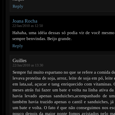
Reply
Joana Rocha
22/Jan/2010 as 12:50
Hahaha, uma idéia dessas só podia vir de você mesmo 
sempre benvindas. Beijo grande.
Reply
Guilles
22/Jan/2010 as 13:30
Sempre fui muito espartano no que se refere a comida 
levava proteína de soja, arroz, leite de soja em pó, leite
em lata,sal, açucar e tang enriquecido com vitaminas. 
meses atrás fui fazer um bate e volta na linha ativa d
havia levado apenas sanduiches,acompanhado de u
também havia trazido apenas o cantil e sanduiches, já
um bate e volta. O fato é que não conseguimos nos esc
pouco depois da maior ponte fomos avistados pelo ma