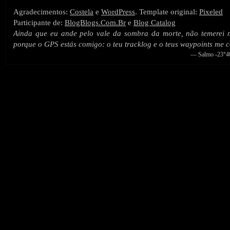
Agradecimentos:
Costela
e
WordPress
. Template original:
Pixeled
Participante de:
BlogBlogs.Com.Br
e
Blog Catalog
Ainda que eu ande pelo vale da sombra da morte, não temerei
porque o GPS estás comigo: o teu tracklog e o teus waypoints me 
— Salmo -23°40