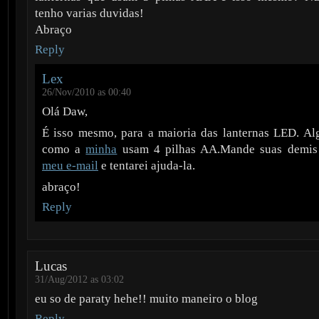
tenho varias duvidas!
Abraço
Reply
Lex
26/Nov/2010 as 00:40
Olá Daw,
É isso mesmo, para a maioria das lanternas LED. Al
como a
minha
usam 4 pilhas AA.Mande suas demis
meu e-mail
e tentarei ajuda-la.
abraço!
Reply
Lucas
31/Aug/2012 as 03:02
eu so de paraty hehe!! muito maneiro o blog
Reply