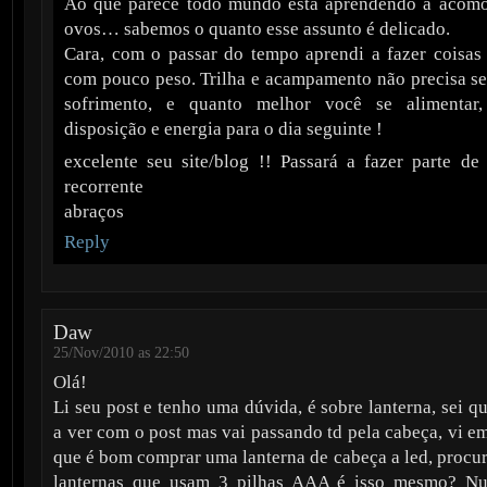
Ao que parece todo mundo está aprendendo a acom
ovos… sabemos o quanto esse assunto é delicado.
Cara, com o passar do tempo aprendi a fazer coisas
com pouco peso. Trilha e acampamento não precisa se
sofrimento, e quanto melhor você se alimentar,
disposição e energia para o dia seguinte !
excelente seu site/blog !! Passará a fazer parte de
recorrente
abraços
Reply
Daw
25/Nov/2010 as 22:50
Olá!
Li seu post e tenho uma dúvida, é sobre lanterna, sei 
a ver com o post mas vai passando td pela cabeça, vi e
que é bom comprar uma lanterna de cabeça a led, procur
lanternas que usam 3 pilhas AAA é isso mesmo? N