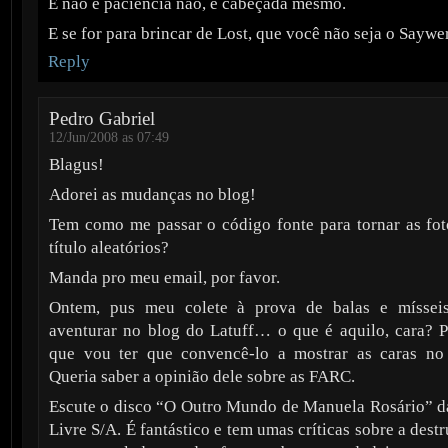
E não é paciência não, é cabeçada mesmo.
E se for para brincar de Lost, que você não seja o Saywer
Reply
Pedro Gabriel
12/Jun/2008 as 07:49
Blagus!
Adorei as mudanças no blog!
Tem como me passar o código fonte para tornar as fo
título aleatórios?
Manda pro meu email, por favor.
Ontem, pus meu colete à prova de balas e míssei
aventurar no blog do Latuff… o que é aquilo, cara? P
que vou ter que convencê-lo a mostrar as caras no 
Queria saber a opinião dele sobre as FARC.
Escute o disco “O Outro Mundo de Manuela Rosário” 
Livre S/A. É fantástico e tem umas críticas sobre a des