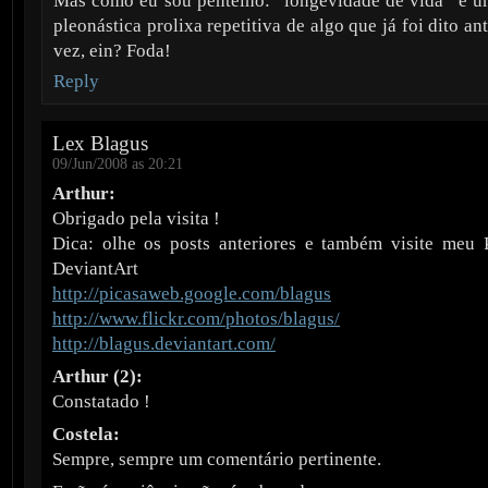
Mas como eu sou pentelho: “longevidade de vida” é u
pleonástica prolixa repetitiva de algo que já foi dito a
vez, ein? Foda!
Reply
Lex Blagus
09/Jun/2008 as 20:21
Arthur:
Obrigado pela visita !
Dica: olhe os posts anteriores e também visite meu P
DeviantArt
http://picasaweb.google.com/blagus
http://www.flickr.com/photos/blagus/
http://blagus.deviantart.com/
Arthur (2):
Constatado !
Costela:
Sempre, sempre um comentário pertinente.