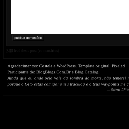
RSS
feed deste post (comentários)
Agradecimentos:
Costela
e
WordPress
. Template original:
Pixeled
Participante de:
BlogBlogs.Com.Br
e
Blog Catalog
Ainda que eu ande pelo vale da sombra da morte, não temerei
porque o GPS estás comigo: o teu tracklog e o teus waypoints me 
— Salmo -23°40