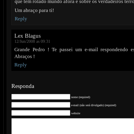
que tem rolado mundo afora e sobre os verdadeiros terro
Um abraço para ti!
Reply
Lex Blagus
12/Jun/2008 as 09:31
Grande Pedro ! Te passei um e-mail respondendo es
Abraços !
Reply
Responda
nome (required)
e-mail (não será divulgado) (required)
website