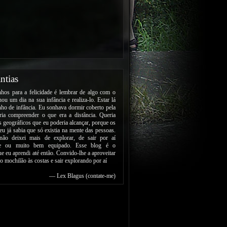
ntias
os para a felicidade é lembrar de algo com o
ou um dia na sua infância e realiza-lo. Estar lá
ho de infância. Eu sonhava dormir coberto pela
eria compreender o que era a distância. Queria
es geográficos que eu poderia alcançar, porque os
 eu já sabia que só existia na mente das pessoas.
não deixei mais de explorar, de sair por aí
nte ou muito bem equipado. Esse blog é o
ue eu aprendi até então. Convido-lhe a aproveitar
 o mochilão às costas e sair explorando por aí
— Lex Blagus (
contate-me
)