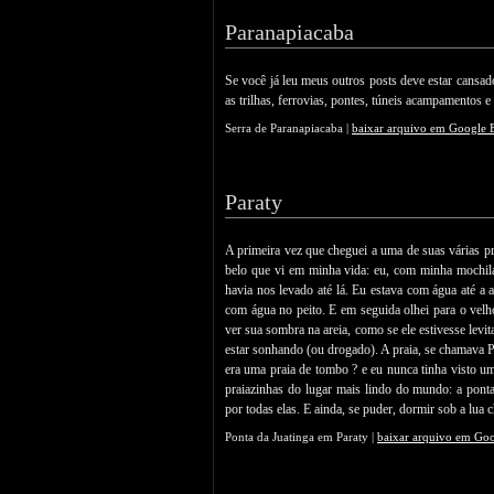
Paranapiacaba
Se você já leu meus outros posts deve estar cansad
as trilhas, ferrovias, pontes, túneis acampamentos e
Serra de Paranapiacaba |
baixar arquivo em Google 
Paraty
A primeira vez que cheguei a uma de suas várias pr
belo que vi em minha vida: eu, com minha mochila
havia nos levado até lá. Eu estava com água até a 
com água no peito. E em seguida olhei para o velho
ver sua sombra na areia, como se ele estivesse lev
estar sonhando (ou drogado). A praia, se chamava P
era uma praia de tombo ? e eu nunca tinha visto um
praiazinhas do lugar mais lindo do mundo: a ponta 
por todas elas. E ainda, se puder, dormir sob a lua c
Ponta da Juatinga em Paraty |
baixar arquivo em Goo