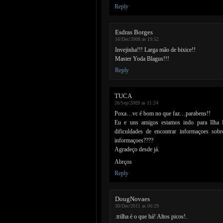
Reply
Esdras Borges
16/Dec/2008 as 19:52
Invejinha!!! Larga mão de bixice!!
Master Yoda Blagus!!!
Reply
TUCA
26/Sep/2009 as 11:24
Poxa…vc é bom no que faz…parabens!!
Eu e uns amigos estamos indo para Ilha B
dificuldades de encontrar informaçoes sob
informaçoes????
Agradeço desde já.
Abrços
Reply
DougNovaes
30/Dec/2011 as 00:29
.trilha é o que há! Altos picos!.