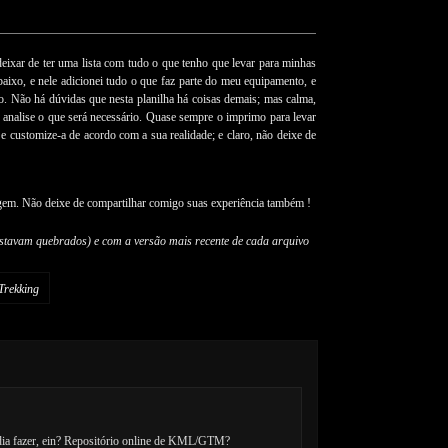
ixar de ter uma lista com tudo o que tenho que levar para minhas
abaixo, e nele adicionei tudo o que faz parte do meu equipamento, e
ão. Não há dúvidas que nesta planilha há coisas demais; mas calma,
 analise o que será necessário. Quase sempre o imprimo para levar
 customize-a de acordo com a sua realidade; e claro, não deixe de
agem. Não deixe de compartilhar comigo suas experiência também !
s estavam quebrados) e com a versão mais recente de cada arquivo
Trekking
dia fazer, ein? Repositório online de KML/GTM?