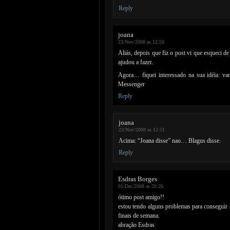
Reply
joana
23/Nov/2008 as 12:50
Aliás, depois que fiz o post vi que esqueci de
ajudou a fazer.
Agora… fiquei interessado na sua idéia: va
Messenger
Reply
joana
23/Nov/2008 as 12:51
Acima: “Joana disse” nao… Blagus disse.
Reply
Esdras Borges
01/Dec/2008 as 20:26
ótimo post amigo!!
estou tendo alguns problemas para conseguir 
finais de semana.
abração Esdras