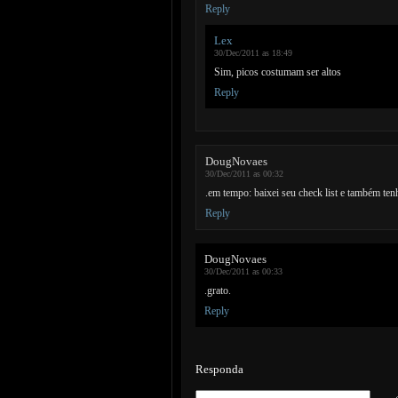
Reply
Lex
30/Dec/2011 as 18:49
Sim, picos costumam ser altos
Reply
DougNovaes
30/Dec/2011 as 00:32
.em tempo: baixei seu check list e também ten
Reply
DougNovaes
30/Dec/2011 as 00:33
.grato.
Reply
Responda