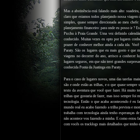
Mas a abstinência está falando mais alto: suadeira, 
claro que estamos todos planejando nossa viagem
simples, quase sempre direcionada ao meu chefe:
planejamento financeiro: para onde eu posso ir ? 
Picchu à Praia Grande. Uma vez definido calendá
conhecido. Muitas vezes eu opto por lugares conh
prazer de conhecer melhor ainda a cada ida. Você 
Paraty. São os lugares que eu mais gosto e que m
viagens no decorrer do ano, arrisco a conhecer l
lugares seguros, em que não terei grandes surpresa
conhecida Ponta da Juatinga em Paraty.
Para o caso de lugares novos, uma das tarefas mais
são e onde estão as trilhas, e o que quase sempre 
texto da aventura que você quer fazer. Há muito 
trilhas que gostaria de fazer, mas isso sempre foi 
tecnologia. Então o que acaba acontecendo é eu 
mundo real eu acabo fazendo a trilha prevista e
trabalha com tecnologia ainda tenho esperanças de 
não acontece vou fazendo a minha. E como estou faz
com vocês os tracklogs mais detalhados que tenho