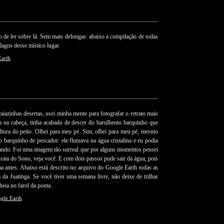
o de ler sobre lá. Sem mais delongas: abaixo a compilação de todas
 lagos desse místico lugar.
Earth
aiazinhas desertas, usei minha mente para fotografar o retrato mais
 na cabeça, tinha acabado de descer do barulhento barquinho que
altura do peito. Olhei para meu pé. Sim, olhei para meu pé, mesmo
 barquinho de pescador: ele flutuava na água cristalina e eu podia
itando. Foi uma imagem tão surreal que por alguns momentos pensei
raia do Sono, veja você. E com dois passos pude sair da água, pois
a antes. Abaixo está descrito no arquivo do Google Earth todas as
da Juatinga. Se você tiver uma semana livre, não deixe de trilhar
heia no farol da ponta.
gle Earth