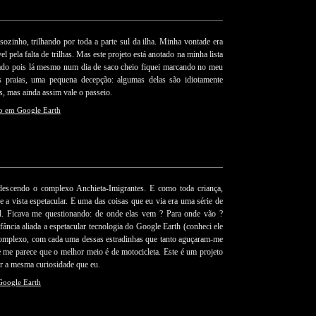
 sozinho, trilhando por toda a parte sul da ilha. Minha vontade era
el pela falta de trilhas. Mas este projeto está anotado na minha lista
hado pois lá mesmo num dia de saco cheio fiquei marcando no meu
 praias, uma pequena decepção: algumas delas são idiotamente
s, mas ainda assim vale o passeio.
vo em Google Earth
 descendo o complexo Anchieta-Imigrantes. E como toda criança,
e a vista espetacular. E uma das coisas que eu via era uma série de
al. Ficava me questionando: de onde elas vem ? Para onde vão ?
fância aliada a espetacular tecnologia do Google Earth (conheci ele
omplexo, com cada uma dessas estradinhas que tanto aguçaram-me
s e me parece que o melhor meio é de motocicleta. Este é um projeto
er a mesma curiosidade que eu.
Google Earth