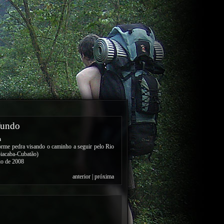
fundo
a
rme pedra visando o caminho a seguir pelo Rio
iacaba-Cubatão)
io de 2008
anterior
|
próxima