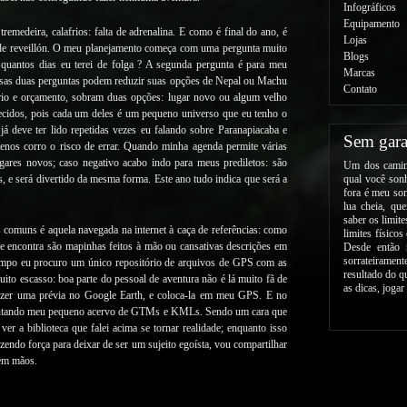
Infográficos
Equipamento
tremedeira, calafrios: falta de adrenalina. E como é final do ano, é
Lojas
 de reveillón. O meu planejamento começa com uma pergunta muito
Blogs
 quantos dias eu terei de folga ? A segunda pergunta é para meu
Marcas
Essas duas perguntas podem reduzir suas opções de Nepal ou Machu
Contato
rio e orçamento, sobram duas opções: lugar novo ou algum velho
ecidos, pois cada um deles é um pequeno universo que eu tenho o
já deve ter lido repetidas vezes eu falando sobre Paranapiacaba e
Sem gara
enos corro o risco de errar. Quando minha agenda permite várias
ugares novos; caso negativo acabo indo para meus prediletos: são
Um dos caminh
s, e será divertido da mesma forma. Este ano tudo indica que será a
qual você sonh
fora é meu son
lua cheia, qu
saber os limit
 comuns é aquela navegada na internet à caça de referências: como
limites físicos
se encontra são mapinhas feitos à mão ou cansativas descrições em
Desde então 
sorrateirame
tempo eu procuro um único repositório de arquivos de GPS com as
resultado do q
muito escasso: boa parte do pessoal de aventura não é lá muito fã de
as dicas, jogar
fazer uma prévia no Google Earth, e coloca-la em meu GPS. E no
 montando meu pequeno acervo de GTMs e KMLs. Sendo um cara que
ver a biblioteca que falei acima se tornar realidade; enquanto isso
endo força para deixar de ser um sujeito egoísta, vou compartilhar
 em mãos.