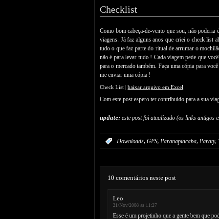
Checklist
Como bom cabeça-de-vento que sou, não poderia de
viagens. Já faz alguns anos que criei o check list 
tudo o que faz parte do ritual de arrumar o mochil
não é para levar tudo ! Cada viagem pede que você
para o mercado também. Faça uma cópia para você e
me enviar uma cópia !
Check List |
baixar arquivo em Excel
Com este post espero ter contribuído para a sua vi
update:
este post foi atualizado (os links antigo
,
,
,
,
:
Downloads
GPS
Paranapiacaba
Paraty
10 comentários neste post
Leo
21/Nov/2008 as 11:27
Esse é um projetinho que a gente bem que po