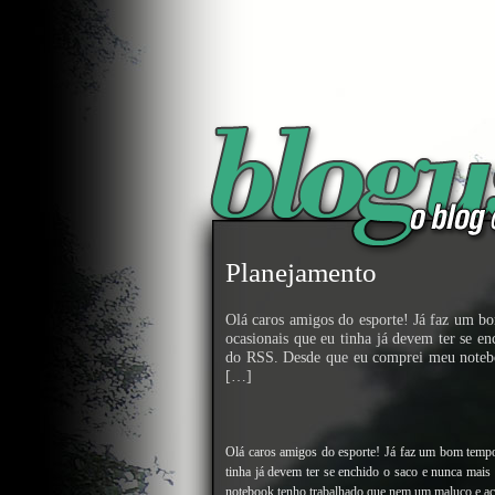
Planejamento
Olá caros amigos do esporte! Já faz um b
ocasionais que eu tinha já devem ter se e
do RSS. Desde que eu comprei meu noteb
[…]
Olá caros amigos do esporte! Já faz um bom tempo
tinha já devem ter se enchido o saco e nunca ma
notebook tenho trabalhado que nem um maluco e ac