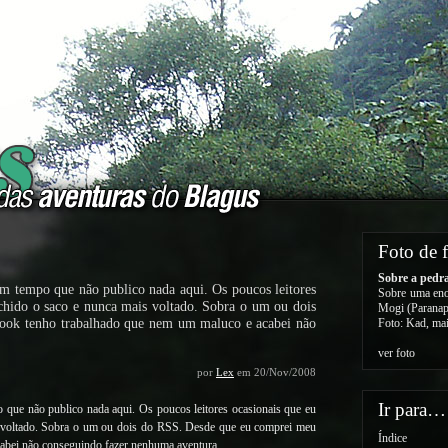
Foto de 
Sobre a pedr
om tempo que não publico nada aqui. Os poucos leitores
Sobre uma eno
nchido o saco e nunca mais voltado. Sobra o um ou dois
Mogi (Paranap
ook tenho trabalhado que nem um maluco e acabei não
Foto: Kad, ma
ver foto
por
Lex
em 20/Nov/2008
Ir para…
 que não publico nada aqui. Os poucos leitores ocasionais que eu
is voltado. Sobra o um ou dois do RSS. Desde que eu comprei meu
Índice
abei não conseguindo fazer nenhuma aventura.