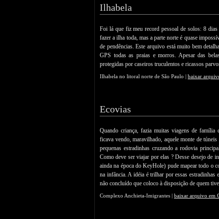
Ilhabela
Foi lá que fiz meu record pessoal de solos: 8 dias
fazer a ilha toda, mas a parte norte é quase impossív
de pendências. Este arquivo está muito bem detal
GPS todas as praias e morros. Apesar das belas
protegidas por caseiros truculentos e ricassos parvo
Ilhabela no litoral norte de São Paulo |
baixar arqui
Ecovias
Quando criança, fazia muitas viagens de família
ficava vendo, maravilhado, aquele monte de túneis 
pequenas estradinhas cruzando a rodovia princip
Como deve ser viajar por elas ? Desse desejo de in
ainda na época do KeyHole) pude mapear todo o c
na infância. A idéia é trilhar por essas estradinha
não concluído que coloco à disposição de quem tiv
Complexo Anchieta-Imigrantes |
baixar arquivo em 