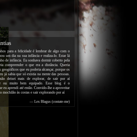
ntias
os para a felicidade é lembrar de algo com o
ou um dia na sua infância e realiza-lo. Estar lá
ho de infância. Eu sonhava dormir coberto pela
eria compreender o que era a distância. Queria
es geográficos que eu poderia alcançar, porque os
 eu já sabia que só existia na mente das pessoas.
não deixei mais de explorar, de sair por aí
nte ou muito bem equipado. Esse blog é o
ue eu aprendi até então. Convido-lhe a aproveitar
 o mochilão às costas e sair explorando por aí
— Lex Blagus (
contate-me
)