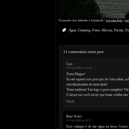
O paraíso tem latitude e longitude |
ver esta foto
|
ve
,
,
,
,
,
:
Água
Camping
Fotos
Marcas
Paraty
Tr
11 comentários neste post
Leo
20/Feb/2009 as 10:03
Porra Blagus!
Eu até separei esse post pra ler com calma, a
introduçãozinha de meia tijela!
Tome tenência! Faz logo o post completo! Pár
E dessa vez você vai ter que botar crédito nas 
Reply
Brar Soler
21/Feb/2009 as 16:23
Esse caiaque é de dar água na boca. Gostei