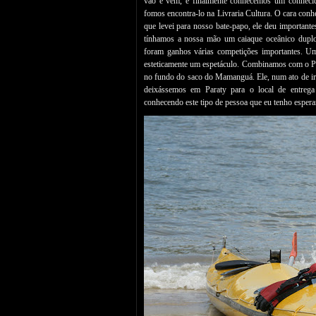
vão e vêm, e finalmente conhecemos um conheci
fomos encontra-lo na Livraria Cultura. O cara conh
que levei para nosso bate-papo, ele deu important
tínhamos a nossa mão um caiaque oceânico dupl
foram ganhos várias competições importantes. Um
esteticamente um espetáculo. Combinamos com o Pau
no fundo do saco do Mamanguá. Ele, num ato de ir
deixássemos em Paraty para o local de entrega
conhecendo este tipo de pessoa que eu tenho esper