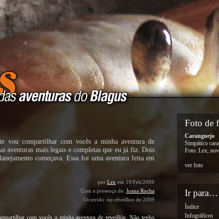
Foto de 
Caranguejo
nte vou compartilhar com vocês a minha aventura de
Simpático cara
s aventuras mais legais e completas que eu já fiz. Dois
Foto: Lex, no
 planejamento começava. Essa foi uma aventura feita em
ver foto
por
Lex
em 19/Feb/2009
Ir para…
Com a presença de:
Joana Rocha
Ocorrido: no réveillon de 2009
Índice
Infográficos
mpartilhar com vocês a minha aventura de reveillón. Não tenho