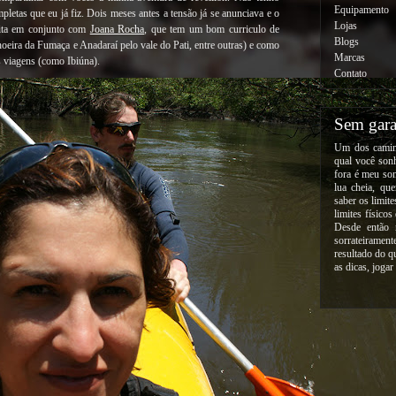
Equipamento
pletas que eu já fiz. Dois meses antes a tensão já se anunciava e o
Lojas
eita em conjunto com
Joana Rocha
, que tem um bom curriculo de
Blogs
hoeira da Fumaça e Anadaraí pelo vale do Pati, entre outras) e como
Marcas
as viagens (como Ibiúna).
Contato
Sem gara
Um dos caminh
qual você sonh
fora é meu son
lua cheia, qu
saber os limit
limites físicos
Desde então 
sorrateirame
resultado do q
as dicas, jogar