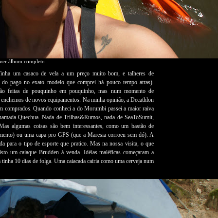
ver álbum completo
Tinha um casaco de vela a um preço muito bom, e talheres de
ço do pago no exato modelo que comprei há pouco tempo atras).
 são feitas de pouquinho em pouquinho, mas num momento de
o enchemos de novos equipamentos. Na minha opinião, a Decathlon
rem comprados. Quando conheci a do Morumbi passei a maior raiva
 chamada Quechua. Nada de Trilhas&Rumos, nada de SeaToSumit,
 Mas algumas coisas são bem interessantes, como um bastão de
mento) ou uma capa pro GPS (que a Maresia corroeu sem dó). A
a para o tipo de esporte que pratico. Mas na nossa visita, o que
 visto um caiaque Brudden à venda. Idéias maléficas começaram a
a tinha 10 dias de folga. Uma caiacada cairia como uma cerveja num