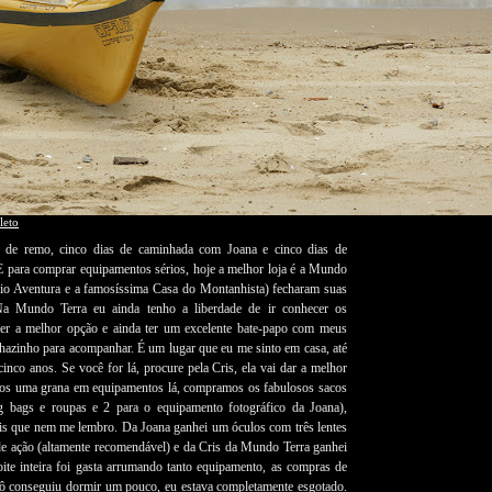
leto
s de remo, cinco dias de caminhada com Joana e cinco dias de
E para comprar equipamentos sérios, hoje a melhor loja é a Mundo
rio Aventura e a famosíssima Casa do Montanhista) fecharam suas
 Na Mundo Terra eu ainda tenho a liberdade de ir conhecer os
her a melhor opção e ainda ter um excelente bate-papo com meus
hazinho para acompanhar. É um lugar que eu me sinto em casa, até
co anos. Se você for lá, procure pela Cris, ela vai dar a melhor
mos uma grana em equipamentos lá, compramos os fabulosos sacos
g bags e roupas e 2 para o equipamento fotográfico da Joana),
mais que nem me lembro. Da Joana ganhei um óculos com três lentes
s de ação (altamente recomendável) e da Cris da Mundo Terra ganhei
ite inteira foi gasta arrumando tanto equipamento, as compras de
Jô conseguiu dormir um pouco, eu estava completamente esgotado.