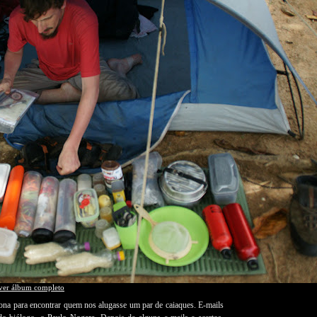
ver álbum completo
a para encontrar quem nos alugasse um par de caiaques. E-mails