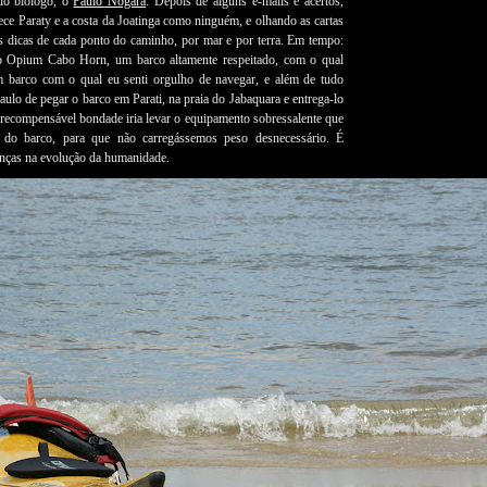
do biólogo, o
Paulo Nogara
. Depois de alguns e-mails e acertos,
ece Paraty e a costa da Joatinga como ninguém, e olhando as cartas
es dicas de cada ponto do caminho, por mar e por terra. Em tempo:
o Opium Cabo Horn, um barco altamente respeitado, com o qual
 barco com o qual eu senti orgulho de navegar, e além de tudo
lo de pegar o barco em Parati, na praia do Jabaquara e entrega-lo
recompensável bondade iria levar o equipamento sobressalente que
 do barco, para que não carregássemos peso desnecessário. É
anças na evolução da humanidade.