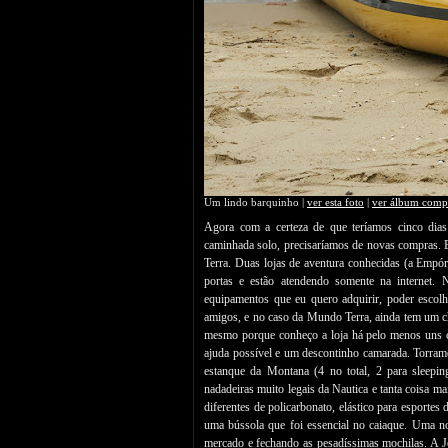
Um lindo barquinho |
ver esta foto
|
ver álbum comp
Agora com a certeza de que teríamos cinco dia
caminhada solo, precisaríamos de novas compras. 
Terra. Duas lojas de aventura conhecidas (a Empó
portas e estão atendendo somente na internet.
equipamentos que eu quero adquirir, poder escol
amigos, e no caso da Mundo Terra, ainda tem um c
mesmo porque conheço a loja há pelo menos uns cin
ajuda possível e um descontinho camarada. Torra
estanque da Montana (4 no total, 2 para sleepin
nadadeiras muito legais da Nautica e tanta coisa 
diferentes de policarbonato, elástico para esporte
uma bússola que foi essencial no caiaque. Uma no
mercado e fechando as pesadíssimas mochilas. A 