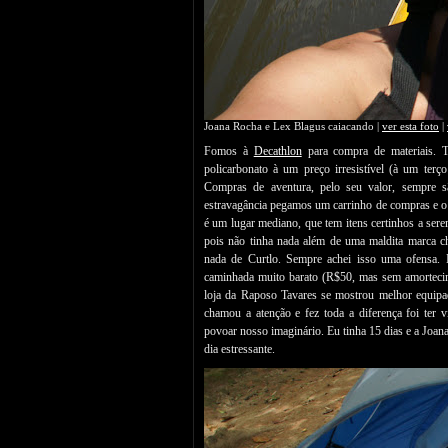
Joana Rocha e Lex Blagus caiacando |
ver esta foto
|
Fomos à
Decathlon
para compra de materiais. 
policarbonato à um preço irresistível (à um ter
Compras de aventura, pelo seu valor, sempre
estravagância pegamos um carrinho de compras e 
é um lugar mediano, que tem itens certinhos a se
pois não tinha nada além de uma maldita marca
nada de Curtlo. Sempre achei isso uma ofensa.
caminhada muito barato (R$50, mas sem amorteci
loja da Raposo Tavares se mostrou melhor equipad
chamou a atenção e fez toda a diferença foi ter
povoar nosso imaginário. Eu tinha 15 dias e a Joan
dia estressante.